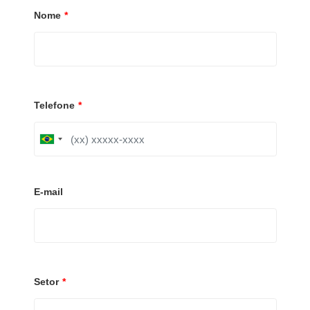
Nome
*
Telefone
*
B
r
a
z
i
E-mail
l
+
5
5
Setor
*