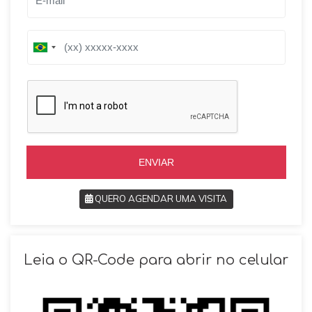
B
B
r
r
a
a
z
z
i
i
l
l
+
+
5
5
5
5
ENVIAR
QUERO AGENDAR UMA VISITA
SOLICITAR AGENDAMENTO
Leia o QR-Code para abrir no celular
VOLTAR