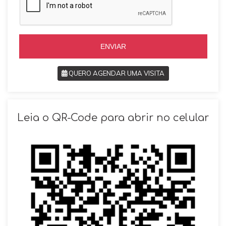
i
l
l
+
+
5
5
5
5
ENVIAR
QUERO AGENDAR UMA VISITA
SOLICITAR AGENDAMENTO
Leia o QR-Code para abrir no celular
VOLTAR