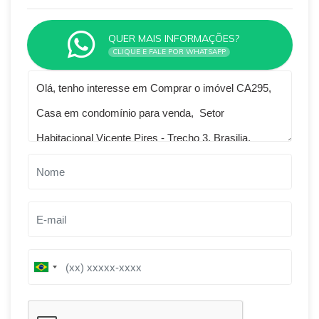
QUER MAIS INFORMAÇÕES?
CLIQUE E FALE POR WHATSAPP
Qual o melhor dia e horário pra você?
B
B
r
r
a
a
z
z
i