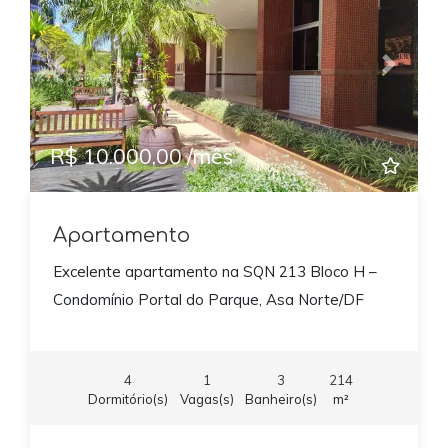
Previous
Next
R$ 10.000,00 /mês
Apartamento
Excelente apartamento na SQN 213 Bloco H –
Condomínio Portal do Parque, Asa Norte/DF
4
1
3
214
Dormitório(s)
Vagas(s)
Banheiro(s)
m²