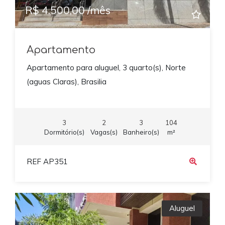
R$ 4.500,00 /mês
Apartamento
Apartamento para aluguel, 3 quarto(s), Norte
(aguas Claras), Brasilia
3
2
3
104
Dormitório(s)
Vagas(s)
Banheiro(s)
m²
REF AP351
Aluguel