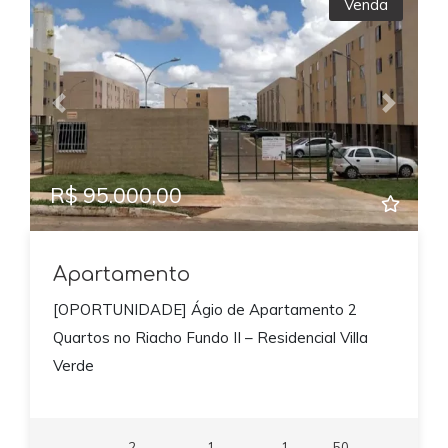
Venda
Previous
Next
R$ 95.000,00
Apartamento
​[OPORTUNIDADE] Ágio de Apartamento 2
Quartos no Riacho Fundo II – Residencial Villa
Verde
2
1
1
50