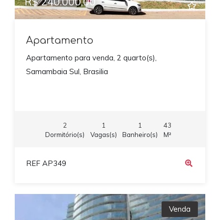
R$ 240.000,00
Apartamento
Apartamento para venda, 2 quarto(s),
Samambaia Sul, Brasilia
2
1
1
43
Dormitório(s)
Vagas(s)
Banheiro(s)
M²
REF AP349
Venda