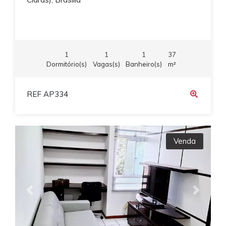
1
1
1
37
Dormitório(s)
Vagas(s)
Banheiro(s)
m²
REF AP334
Venda
Previous
Next