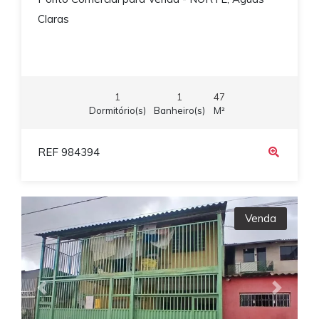
Claras
1
1
47
Dormitório(s)
Banheiro(s)
M²
REF 984394
Venda
Previous
Next