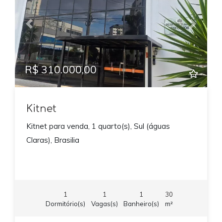
Previous
Next
R$ 310.000,00
Kitnet
Kitnet para venda, 1 quarto(s), Sul (águas
Claras), Brasilia
1
1
1
30
Dormitório(s)
Vagas(s)
Banheiro(s)
m²