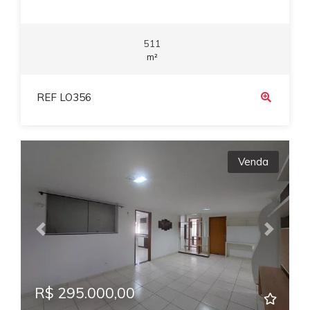
511
m²
REF LO356
Venda
Previous
Next
R$ 295.000,00