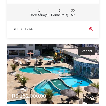
1
1
30
Dormitório(s)
Banheiro(s)
M²
REF 761766
Venda
Previous
Next
R$ 152.000,00