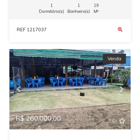
1
1
19
Dormitório(s)
Banheiro(s)
M²
REF 1217037
Venda
Previous
Next
R$ 260.000,00