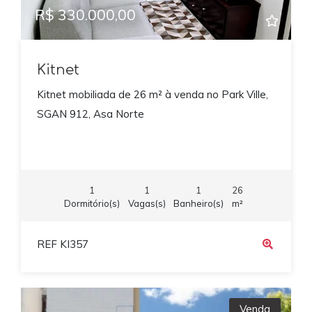
R$ 330.000,00
Kitnet
Kitnet mobiliada de 26 m² à venda no Park Ville,
SGAN 912, Asa Norte
1
1
1
26
Dormitório(s)
Vagas(s)
Banheiro(s)
m²
REF KI357
Venda