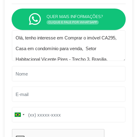
QUER MAIS INFORMAÇÕES?
CLIQUE E FALE POR WHATSAPP
Qual o melhor dia e horário pra você?
B
B
r
r
a
a
z
z
i