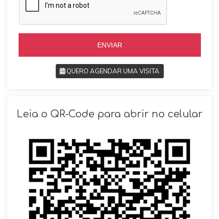
i
l
l
+
+
5
5
5
5
ENVIAR
QUERO AGENDAR UMA VISITA
SOLICITAR AGENDAMENTO
Leia o QR-Code para abrir no celular
VOLTAR