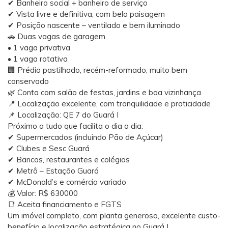
✔ Banheiro social + banheiro de serviço
✔ Vista livre e definitiva, com bela paisagem
✔ Posição nascente – ventilado e bem iluminado
🚗 Duas vagas de garagem
• 1 vaga privativa
• 1 vaga rotativa
🏢 Prédio pastilhado, recém-reformado, muito bem
conservado
🌿 Conta com salão de festas, jardins e boa vizinhança
📍 Localização excelente, com tranquilidade e praticidade
📌 Localização: QE 7 do Guará I
Próximo a tudo que facilita o dia a dia:
✔ Supermercados (incluindo Pão de Açúcar)
✔ Clubes e Sesc Guará
✔ Bancos, restaurantes e colégios
✔ Metrô – Estação Guará
✔ McDonald’s e comércio variado
💰 Valor: R$ 630000
📑 Aceita financiamento e FGTS
Um imóvel completo, com planta generosa, excelente custo-
benefício e localização estratégica no Guará I.