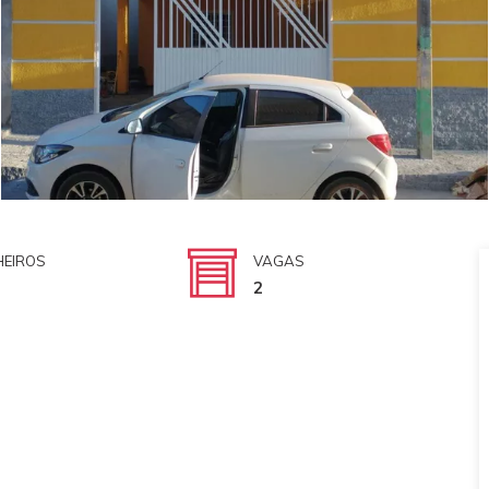
EIROS
VAGAS
2