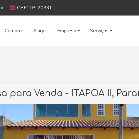
br
CRECI
PJ 20331
Comprar
Alugar
Empresa
Serviços
a para Venda - ITAPOA II, Par