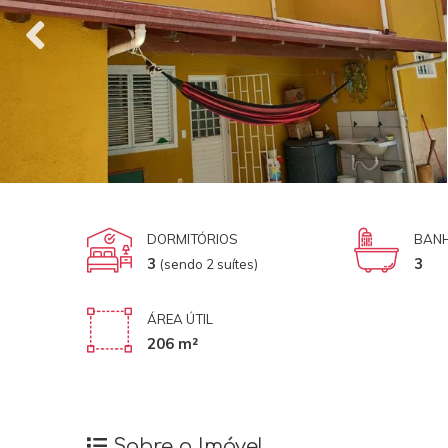
DORMITÓRIOS
BANH
3
3
(sendo 2 suítes)
ÁREA ÚTIL
206 m²
Sobre o Imóvel