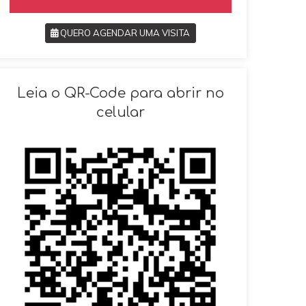
QUERO AGENDAR UMA VISITA
SOLICITAR AGENDAMENTO
Leia o QR-Code para abrir no
celular
VOLTAR