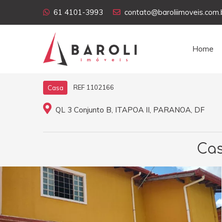
61 4101-3993
contato@baroliimoveis.com.
Home
REF 1102166
Casa
QL 3 Conjunto B, ITAPOA II, PARANOA, DF
Cas