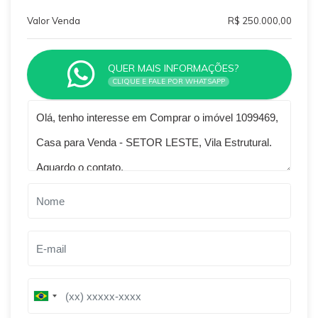
Valor Venda
R$ 250.000,00
QUER MAIS INFORMAÇÕES?
CLIQUE E FALE POR WHATSAPP
Qual o melhor dia e horário pra você?
B
B
r
r
a